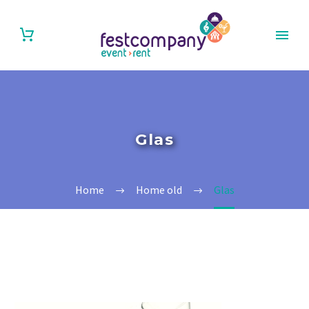
Glas
Home
Home old
Glas