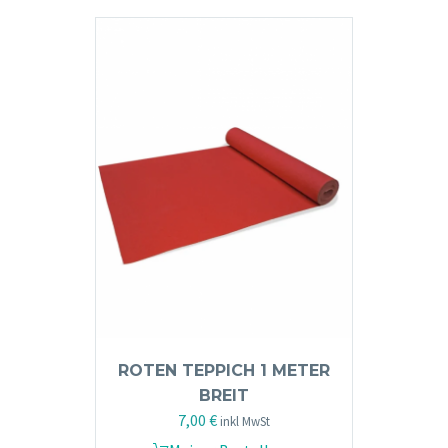
mehrere
Varianten
auf.
Die
Optionen
können
auf
der
Produktseite
gewählt
werden
ROTEN TEPPICH 1 METER
BREIT
7,00
€
inkl MwSt