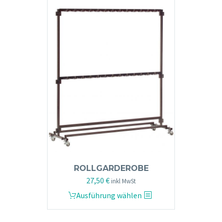
ROLLGARDEROBE
27,50
€
inkl MwSt
Dieses
Ausführung wählen
Produkt
weist