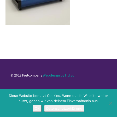
© 2023 Festcompany
Webdesign by Indigo
Impressum
|
Datenschutzerklärung
|
Kontakt
Diese Website benutzt Cookies. Wenn du die Website weiter
nutzt, gehen wir von deinem Einverständnis aus.
OK
Datenschutzerklärung