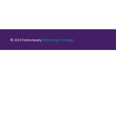
© 2023 Festcompany
Webdesign by Indigo