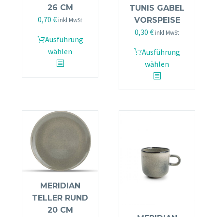
26 CM
TUNIS GABEL
0,70
€
VORSPEISE
inkl MwSt
0,30
€
inkl MwSt
Dieses
Ausführung
Produkt
Dieses
wählen
Ausführung
weist
Produkt
wählen
mehrere
weist
Varianten
mehrere
auf.
Varianten
Die
auf.
Optionen
Die
können
Optionen
auf
können
der
auf
Produktseite
der
gewählt
Produktseite
MERIDIAN
werden
gewählt
TELLER RUND
werden
20 CM