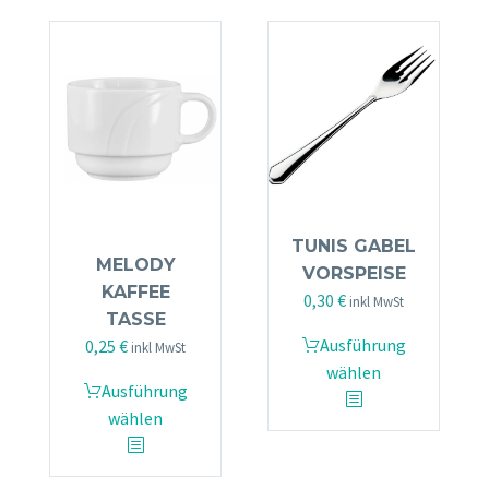
Optionen
auf.
können
Die
auf
Optionen
der
können
Produktseite
auf
gewählt
der
werden
Produktseite
gewählt
werden
TUNIS GABEL
MELODY
VORSPEISE
KAFFEE
0,30
€
inkl MwSt
TASSE
Dieses
Ausführung
0,25
€
inkl MwSt
Produkt
wählen
Dieses
Ausführung
weist
Produkt
wählen
mehrere
weist
Varianten
mehrere
auf.