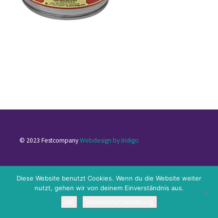
© 2023 Festcompany
Webdesign by Indigo
Impressum
|
Datenschutzerklärung
|
Kontakt
Diese Website benutzt Cookies. Wenn du die Website weiter
nutzt, gehen wir von deinem Einverständnis aus.
OK
Datenschutzerklärung