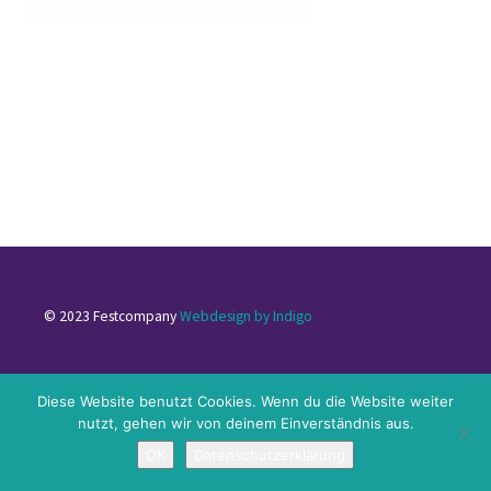
© 2023 Festcompany
Webdesign by Indigo
Impressum
|
Datenschutzerklärung
|
Kontakt
Diese Website benutzt Cookies. Wenn du die Website weiter
nutzt, gehen wir von deinem Einverständnis aus.
OK
Datenschutzerklärung